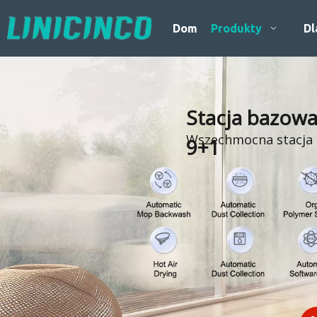
Dom
Produkty
Dl
Stacja bazowa
Wszechmocna stacja 
9+1