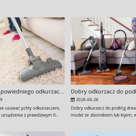
Wybór odpowiedniego odkurzacza na pchły
29
2026-06-26
nie usuwać pchły odkurzaczem,
Dobry odkurzacz do podłóg drew
 urządzenia z prawdziwym fi...
model ze zbiornikiem lub kijem, w