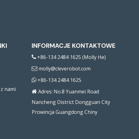
NKI
INFORMACJE KONTAKTOWE
+86-134 2484 1625 (Molly He)

molly@cleverobot.com

+86-134 2484 1625

 z nami
Adres: No.8 Yuanmei Road

Nancheng District Dongguan City
Prowincja Guangdong Chiny