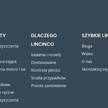
TY
DLACZEGO
SZYBKIE LI
LINCINCO
zyszczenia
Bloga
Wideo
badania i rozwój
kurzające
O nas
Dostosowane
na mokro i na
Skontaktuj się
Kontrola jakości
Studia przypadków
odowe
Proces zamówienia
e ręczne
zyszczenia