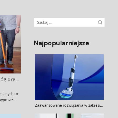
Wyszukaj
Najpopularniejsze
Dobry odkurzacz do podłóg drewnianych: przewodnik chroniący przed zarysowaniami
nianych to
yposaż...
Zaawansowane rozwiązania w zakresie czyszczenia mieszkań dla właścicieli zwierząt domowych: inżynieryjna, wysokowydajna pielęgnacja podłóg OEM