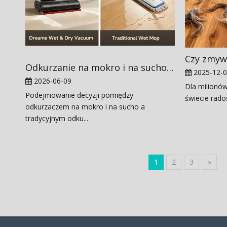
Odkurzanie na mokro i na sucho a odkurzacz tradycyjny: czego potrzebujesz?
2025-12-
2026-06-09
Dla milionów
Podejmowanie decyzji pomiędzy
świecie rado
odkurzaczem na mokro i na sucho a
tradycyjnym odku...
1
2
3
»