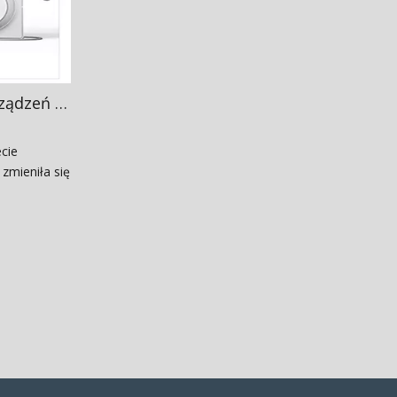
5 najpopularniejszych urządzeń do czyszczenia domu na Amazon w 2025 r
cie
zmieniła się