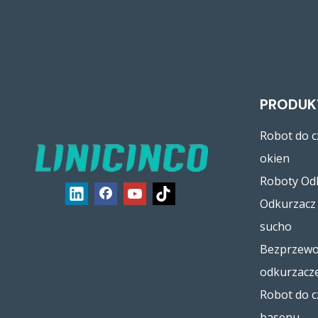
PRODUK
Robot do c
okien
Roboty Od
Odkurzacz 
sucho
Bezprzew
odkurzacz
Robot do c
basenu