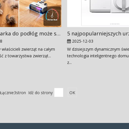
Czy zmywarka do podłóg może skutecznie czyścić sierść zwierząt?
08
2025-12-03
 właścicieli zwierząt na całym
W dzisiejszym dynamicznym świe
ść z towarzystwa zwierząt...
technologia inteligentnego domu 
z...
Łącznie3stron Idź do strony
OK