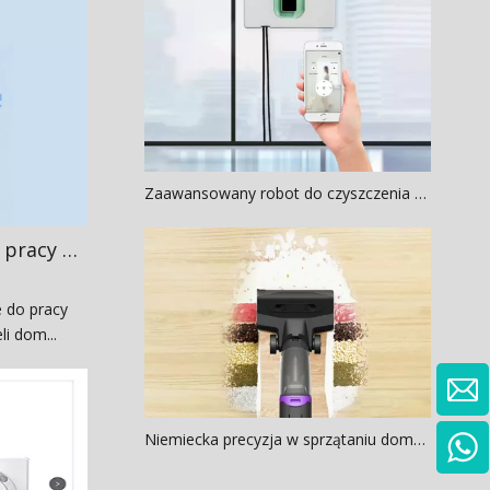
Zaawansowany robot do czyszczenia okien w domu: zautomatyzowana pielęgnacja szkła bez smug
Najlepsze odkurzacze do pracy na mokro i na sucho dla właścicieli domów
 do pracy
li dom...
Niemiecka precyzja w sprzątaniu domu: inżynieria robotyki o wysokiej wydajności na rynki europejskie