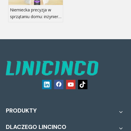
Niemiecka precyzja w
sprzątaniu domu: inżynieria
robotyki o wysokiej
wydajności na rynki
europejskie
PRODUKTY
DLACZEGO LINCINCO