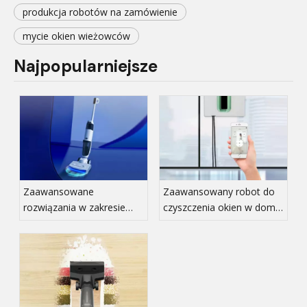
produkcja robotów na zamówienie
mycie okien wieżowców
Najpopularniejsze
Zaawansowane
Zaawansowany robot do
rozwiązania w zakresie
czyszczenia okien w domu:
czyszczenia mieszkań dla
zautomatyzowana
właścicieli zwierząt
pielęgnacja szkła bez
domowych: inżynieryjna,
smug
wysokowydajna
pielęgnacja podłóg OEM